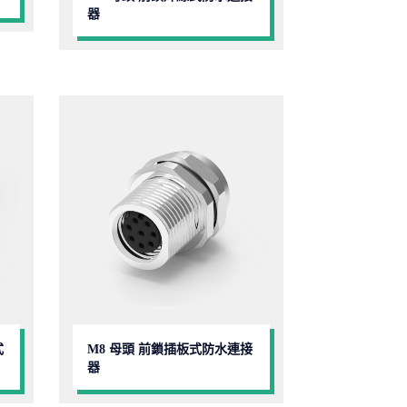
器
式
M8 母頭 前鎖插板式防水連接
器