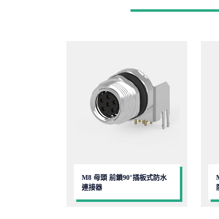
M8 母頭 前鎖90°插板式防水
連接器