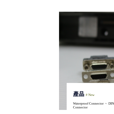
產品
# New
Waterproof Connector 、 DI
Connector