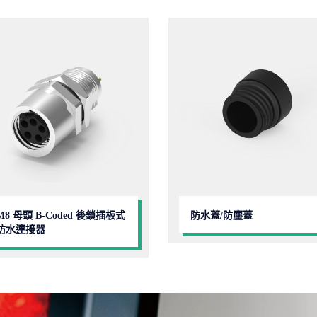
M8 母頭 B-Coded 後鎖插板式
防水蓋/防塵蓋
防水連接器