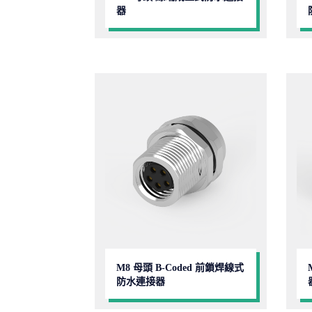
器
M8 母頭 B-Coded 前鎖焊線式
防水連接器