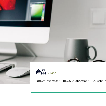
產品
# New
OBD2 Connector、 HIROSE Connector 、 Deutsch Co