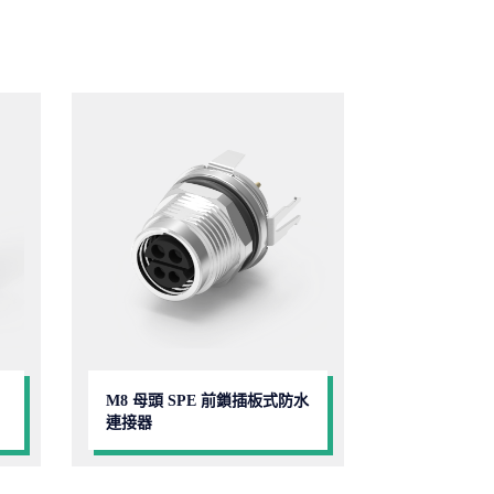
M8 母頭 SPE 前鎖插板式防水
連接器