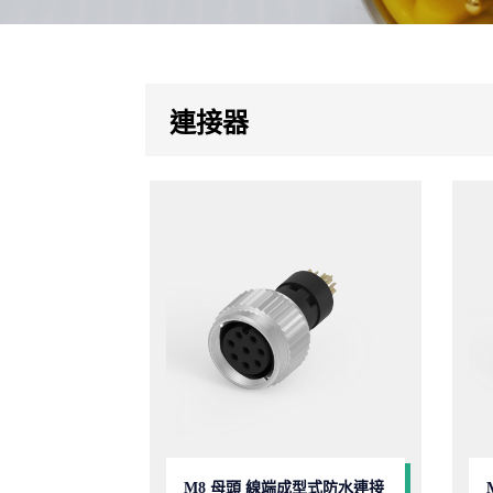
連接器
M8 母頭 線端成型式防水連接