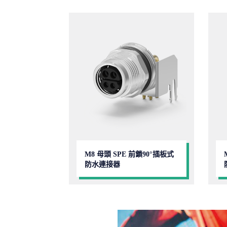
M8 母頭 SPE 前鎖90°插板式
防水連接器