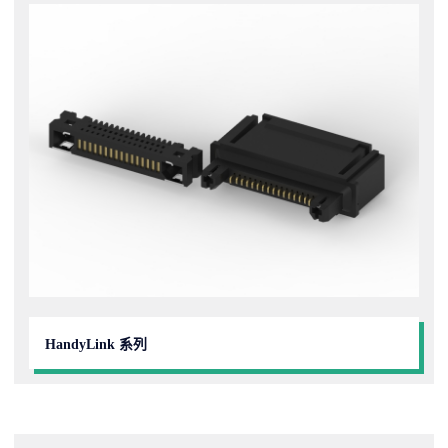
HandyLink 系列